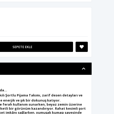
SEPETE EKLE
rada…
ılı Şortlu Pijama Takımı
, zarif desen detayları ve
e enerjik ve şık bir dokunuş katıyor.
f ve ferah kullanım sunarken, beyaz zemin üzerine
ketli bir görünüm kazandırıyor. Rahat kesimli şort
ket imkânı sağlarken, yumuşak kumaşı sayesinde