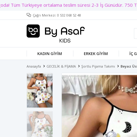
Çağrı Merkezi: 0 532 068 52 48
KADIN GIYIM
ERKEK GIYIM
İÇ 
Anasayfa
GECELİK & PİJAMA
Şortlu Pijama Takımı
Beyaz Üs