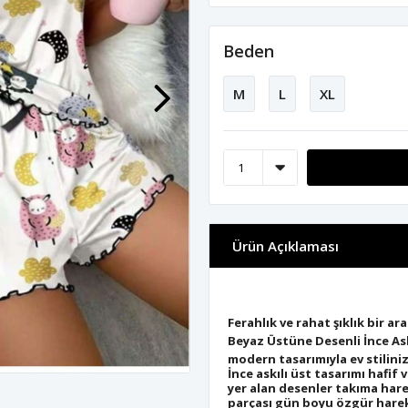
Beden
M
L
XL
Ürün Açıklaması
Ferahlık ve rahat şıklık bir a
Beyaz Üstüne Desenli İnce Ask
modern tasarımıyla ev stiliniz
İnce askılı üst tasarımı hafi
yer alan desenler takıma hare
parçası gün boyu özgür hare