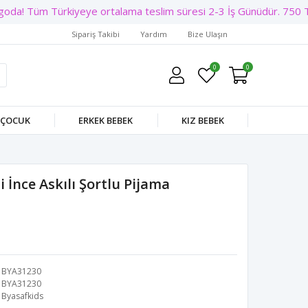
oda! Tüm Türkiyeye ortalama teslim süresi 2-3 İş Günüdür. 750 TL 
Sipariş Takibi
Yardım
Bize Ulaşın
0
0
 ÇOCUK
ERKEK BEBEK
KIZ BEBEK
 İnce Askılı Şortlu Pijama
BYA31230
BYA31230
Byasafkids