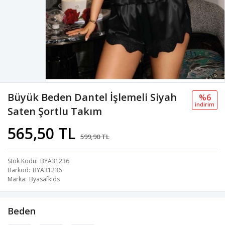
Büyük Beden Dantel İşlemeli Siyah
%6
i̇ndi̇ri̇m
Saten Şortlu Takım
565,50 TL
599,90 TL
Stok Kodu
BYA31236
Barkod
BYA31236
Marka
Byasafkids
Beden