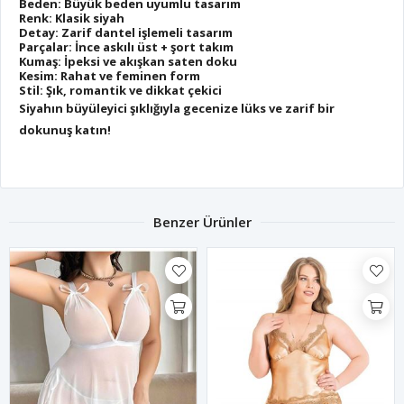
Beden: Büyük beden uyumlu tasarım
Renk: Klasik siyah
Detay: Zarif dantel işlemeli tasarım
Parçalar: İnce askılı üst + şort takım
Kumaş: İpeksi ve akışkan saten doku
Kesim: Rahat ve feminen form
Stil: Şık, romantik ve dikkat çekici
Siyahın büyüleyici şıklığıyla gecenize lüks ve zarif bir
dokunuş katın!
Benzer Ürünler