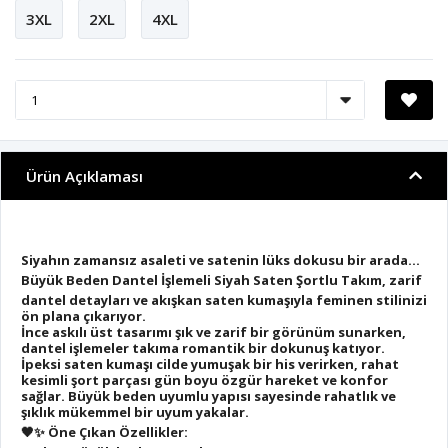
3XL
2XL
4XL
Ürün Açıklaması
Siyahın zamansız asaleti ve satenin lüks dokusu bir arada…
Büyük Beden Dantel İşlemeli Siyah Saten Şortlu Takım
, zarif
dantel detayları ve akışkan saten kumaşıyla feminen stilinizi
ön plana çıkarıyor.
İnce askılı üst tasarımı şık ve zarif bir görünüm sunarken,
dantel işlemeler takıma romantik bir dokunuş katıyor.
İpeksi saten kumaşı cilde yumuşak bir his verirken, rahat
kesimli şort parçası gün boyu özgür hareket ve konfor
sağlar. Büyük beden uyumlu yapısı sayesinde rahatlık ve
şıklık mükemmel bir uyum yakalar.
🖤✨
Öne Çıkan Özellikler: