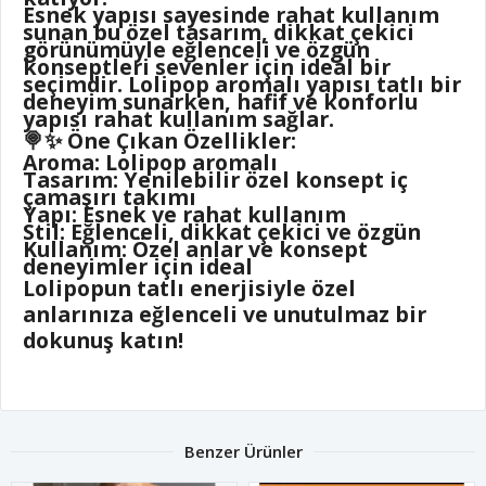
Esnek yapısı sayesinde rahat kullanım
sunan bu özel tasarım, dikkat çekici
görünümüyle eğlenceli ve özgün
konseptleri sevenler için ideal bir
seçimdir. Lolipop aromalı yapısı tatlı bir
deneyim sunarken, hafif ve konforlu
yapısı rahat kullanım sağlar.
🍭✨
Öne Çıkan Özellikler:
Aroma: Lolipop aromalı
Tasarım: Yenilebilir özel konsept iç
çamaşırı takımı
Yapı: Esnek ve rahat kullanım
Stil: Eğlenceli, dikkat çekici ve özgün
Kullanım: Özel anlar ve konsept
deneyimler için ideal
Lolipopun tatlı enerjisiyle özel
anlarınıza eğlenceli ve unutulmaz bir
dokunuş katın!
Benzer Ürünler