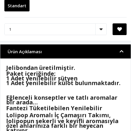
Standart
Ürün Açıklaması
Jelibondan üretilmiştir.
Paket içeriğinde;
1 Adet yenilebilir sütyen
1 Adet yenilebilir külot bulunmaktadır.
Eğlenceli konseptler ve tatlı aromalar
bir arada…
Fantezi Tüketilebilen Yenilebilir
Lolipop Aromalı İç Çamaşırı Takımı
,
lolipopun şekerli ve keyifli aromasıyla
özel anlarınıza farklı bir heyecan
katıyor.