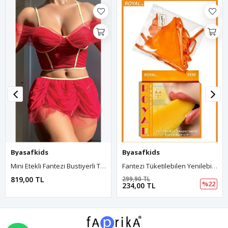
Byasafkids
Byasafkids
Mini Etekli Fantezi Bustiyerli Takım
Fantezi Tüketilebilen Yenilebilir Mango Aromalı İç Çamaşırı Takımı
819,00 TL
299,90 TL
%22
234,00 TL