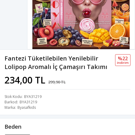
Fantezi Tüketilebilen Yenilebilir
%22
i̇ndi̇ri̇m
Lolipop Aromalı İç Çamaşırı Takımı
234,00 TL
299,90 TL
Stok Kodu
BYA31219
Barkod
BYA31219
Marka
Byasafkids
Beden