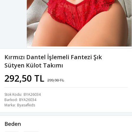
Kırmızı Dantel İşlemeli Fantezi Şık
Sütyen Külot Takımı
292,50 TL
299,90 TL
Stok Kodu
BYA26034
Barkod
BYA26034
Marka
Byasafkids
Beden