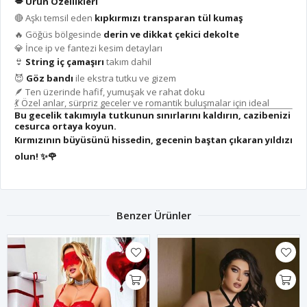
💋
Ürün Özellikleri
🔴 Aşkı temsil eden
kıpkırmızı transparan tül kumaş
🔥 Göğüs bölgesinde
derin ve dikkat çekici dekolte
💎 İnce ip ve fantezi kesim detayları
👙
String iç çamaşırı
takım dahil
😈
Göz bandı
ile ekstra tutku ve gizem
🪶 Ten üzerinde hafif, yumuşak ve rahat doku
💃 Özel anlar, sürpriz geceler ve romantik buluşmalar için ideal
Bu gecelik takımıyla tutkunun sınırlarını kaldırın, cazibenizi
cesurca ortaya koyun.
Kırmızının büyüsünü hissedin, gecenin baştan çıkaran yıldızı
olun!
✨🌹
Benzer Ürünler