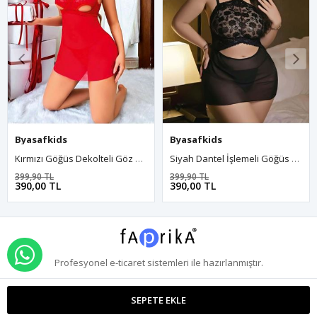
Byasafkids
Byasafkids
Siyah Dantel İşlemeli Göğüs Dekolteli Boyundan Bağlamalı Fantezi String Tül Gecelik Takımı
Dantel İşlemeli Lacivert Kısa Tül Gecelik
399,90 TL
599,90 TL
%9
390,00 TL
546,00 TL
WHATSAPP İLE SİPARİŞ VER
Profesyonel
e-ticaret
sistemleri ile hazırlanmıştır.
SEPETE EKLE