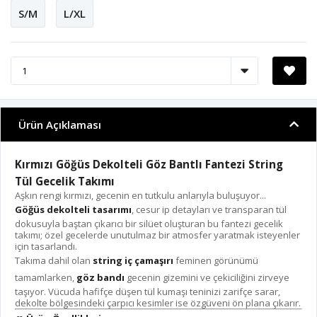
S/M
L/XL
Ürün Açıklaması
Kırmızı Göğüs Dekolteli Göz Bantlı Fantezi String
Tül Gecelik Takımı
Aşkın rengi kırmızı, gecenin en tutkulu anlarıyla buluşuyor...
Göğüs dekolteli tasarımı
, cesur ip detayları ve transparan tül
dokusuyla baştan çıkarıcı bir silüet oluşturan bu fantezi gecelik
takımı; özel gecelerde unutulmaz bir atmosfer yaratmak isteyenler
için tasarlandı.
Takıma dahil olan
string iç çamaşırı
feminen görünümü
tamamlarken,
göz bandı
gecenin gizemini ve çekiciliğini zirveye
taşıyor. Vücuda hafifçe düşen tül kumaşı teninizi zarifçe sarar,
dekolte bölgesindeki çarpıcı kesimler ise özgüveni ön plana çıkarır.