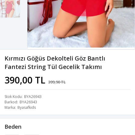
Kırmızı Göğüs Dekolteli Göz Bantlı
Fantezi String Tül Gecelik Takımı
390,00 TL
399,90 TL
Stok Kodu
BYA26943
Barkod
BYA26943
Marka
Byasafkids
Beden