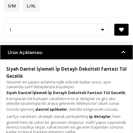
S/M
L/XL
Ürün Açıklaması
Siyah Dantel İşlemeli İp Detaylı Dekolteli Fantezi Tül
Gecelik
Gecenin en çarpıcı anlarına eşlik edecek kadar cesur, aynı
zamanda zarif detaylarıyla büyüleyici…
Siyah Dantel İşlemeli İp Detaylı Dekolteli Fantezi Tül Gecelik
,
transparan tül kumaşın zarafetini ince ip detaylar ve göz alıcı
dekolte tasarımıyla bir araya getirerek etkileyici bir silüet sunar.
Özenle işlenmiş
dantel aplikeler
, dekolte bölgesinde vücudu
zarifçe sararken; stratejik olarak yerleştirilmiş
ip detaylar
, hem
gizemli hem de çekici bir görünüm oluşturur. Hafif yapısı sayesinde
teninizi nazikçe okşar, rahat kesimi ise gecenin başından sonuna
kadar özgürce hareket etmenizi sağlar.