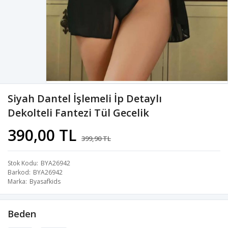
Siyah Dantel İşlemeli İp Detaylı
Dekolteli Fantezi Tül Gecelik
390,00 TL
399,90 TL
Stok Kodu
BYA26942
Barkod
BYA26942
Marka
Byasafkids
Beden