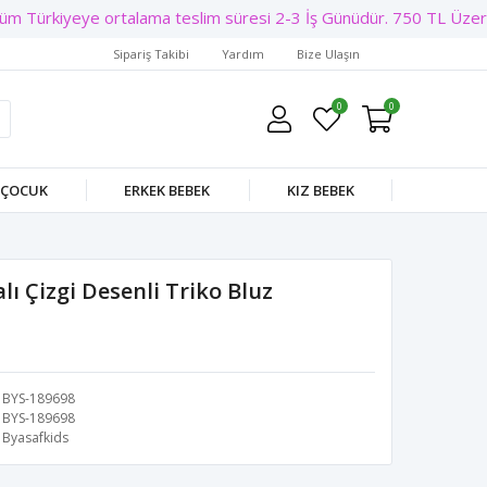
m Türkiyeye ortalama teslim süresi 2-3 İş Günüdür. 750 TL Üzeri Ü
Sipariş Takibi
Yardım
Bize Ulaşın
0
0
 ÇOCUK
ERKEK BEBEK
KIZ BEBEK
lı Çizgi Desenli Triko Bluz
BYS-189698
BYS-189698
Byasafkids