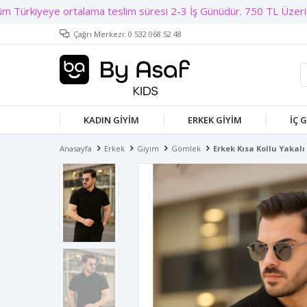
Çağrı Merkezi: 0 532 068 52 48
KADIN GIYIM
ERKEK GIYIM
İÇ 
Anasayfa
Erkek
Giyim
Gömlek
Erkek Kısa Kollu Yakalı