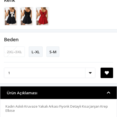
Renk
Beden
2XL-3XL
L-XL
S-M
Ürün Açıklaması
Kadın Askılı Kruvaze Yakalı Arkası Fiyonk Detaylı Kısa Janjan Krep
Elbise