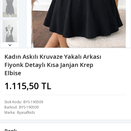
Kadın Askılı Kruvaze Yakalı Arkası
Fiyonk Detaylı Kısa Janjan Krep
Elbise
1.115,50 TL
Stok Kodu
BYS-190509
Barkod
BYS-190509
Marka
Byasafkids