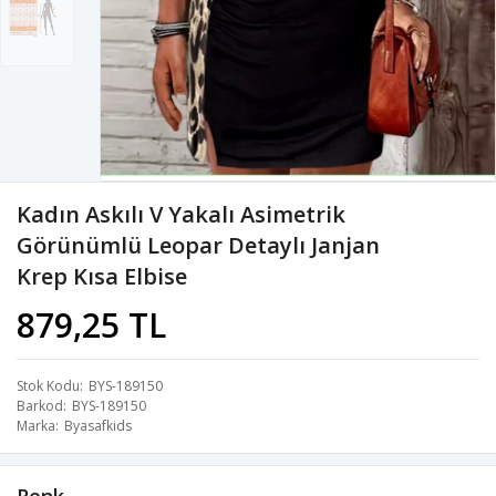
Kadın Askılı V Yakalı Asimetrik
Görünümlü Leopar Detaylı Janjan
Krep Kısa Elbise
879,25 TL
Stok Kodu
BYS-189150
Barkod
BYS-189150
Marka
Byasafkids