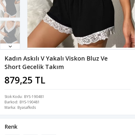
Kadın Askılı V Yakalı Viskon Bluz Ve
Short Gecelik Takım
879,25 TL
Stok Kodu
BYS-190481
Barkod
BYS-190481
Marka
Byasafkids
Renk