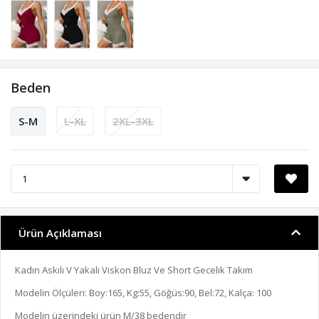
Beden
S-M
L-XL
2XL-3XL
Ürün Açıklaması
Kadın Askılı V Yakalı Viskon Bluz Ve Short Gecelik Takım
Modelin Ölçüleri: Boy:165, Kg:55, Göğüs:90, Bel:72, Kalça: 100
Modelin üzerindeki ürün M/38 bedendir