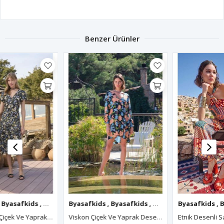
Benzer Ürünler
afkids
Byasafkids
,
Byasafkids
,
Byasafkids
,
Byasafkids
,
Byasafkids
,
Byasafkids
Byasafkids
,
Byasafkids
,
Byasafkids
,
Byasafkids
,
Byasafkids
,
Byasafk
,
Byasa
,
Viskon Çiçek Ve Yaprak Desenli Uzun Kollu Elbise
Etnik Desenli Saten Tulum