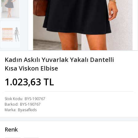
Kadın Askılı Yuvarlak Yakalı Dantelli
Kısa Viskon Elbise
1.023,63 TL
Stok Kodu
BYS-190767
Barkod
BYS-190767
Marka
Byasafkids
Renk