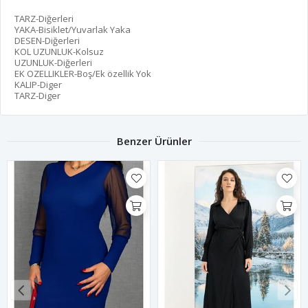
TARZ-Diğerleri
YAKA-Bisiklet/Yuvarlak Yaka
DESEN-Diğerleri
KOL UZUNLUK-Kolsuz
UZUNLUK-Diğerleri
EK OZELLIKLER-Boş/Ek özellik Yok
KALIP-Diger
TARZ-Diger
Benzer Ürünler