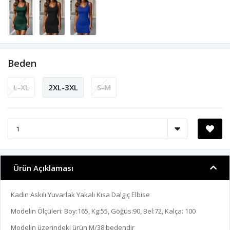
Beden
L-XL
2XL-3XL
S-M
Ürün Açıklaması
Kadın Askılı Yuvarlak Yakalı Kısa Dalgıç Elbise
Modelin Ölçüleri: Boy:165, Kg:55, Göğüs:90, Bel:72, Kalça: 100
Modelin üzerindeki ürün M/38 bedendir