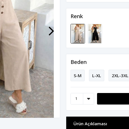
Renk
Beden
S-M
L-XL
2XL-3XL
Ürün Açıklaması