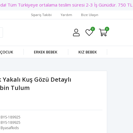
a! Tüm Türkiyeye ortalama teslim süresi 2-3 İş Günüdür. 750 TL Üz
Sipariş Takibi
Yardım
Bize Ulaşın
0
0
 ÇOCUK
ERKEK BEBEK
KIZ BEBEK
k Yakalı Kuş Gözü Detaylı
bin Tulum
BYS-189925
BYS-189925
Byasafkids