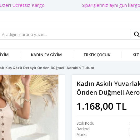
Siparişleriniz aynı gün kargod
GIYIM
KADIN EV GIYIM
ERKEK ÇOCUK
KIZ
kalı Kuş Gözü Detaylı Önden Düğmeli Aerobin Tulum
Kadın Askılı Yuvarla
Önden Düğmeli Aero
1.168,00 TL
Stok Kodu
Barkod
Marka