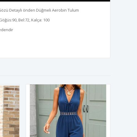
ş Gözü Detaylı önden Düğmeli Aerobin Tulum
Göğüs:90, Bel:72, Kalça: 100
edendir