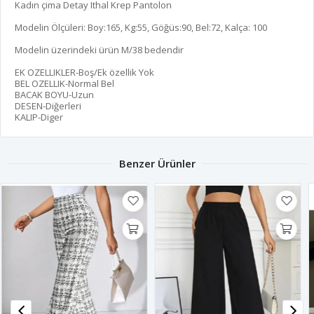
Kadın çima Detay Ithal Krep Pantolon
Modelin Ölçüleri: Boy:165, Kg:55, Göğüs:90, Bel:72, Kalça: 100
Modelin üzerindeki ürün M/38 bedendir
EK OZELLIKLER-Boş/Ek özellik Yok
BEL OZELLIK-Normal Bel
BACAK BOYU-Uzun
DESEN-Diğerleri
KALIP-Diger
Benzer Ürünler