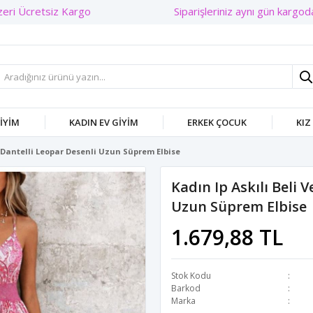
Siparişleriniz aynı gün kargoda!
GIYIM
KADIN EV GIYIM
ERKEK ÇOCUK
KIZ
tı Dantelli Leopar Desenli Uzun Süprem Elbise
Kadın Ip Askılı Beli V
Uzun Süprem Elbise
1.679,88 TL
Stok Kodu
Barkod
Marka