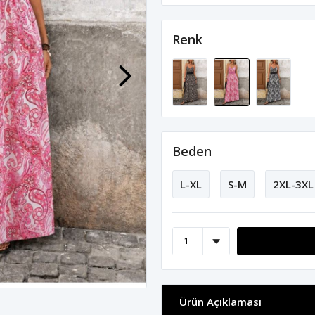
Renk
Beden
L-XL
S-M
2XL-3XL
Ürün Açıklaması