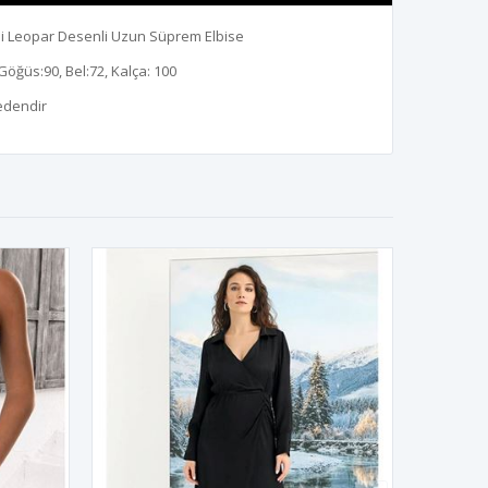
telli Leopar Desenli Uzun Süprem Elbise
Göğüs:90, Bel:72, Kalça: 100
edendir