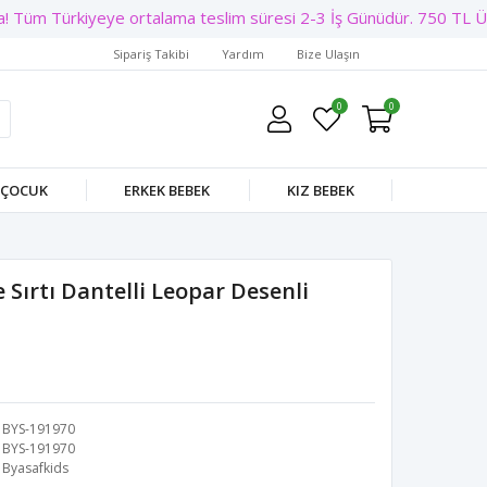
 Tüm Türkiyeye ortalama teslim süresi 2-3 İş Günüdür. 750 TL Üzer
Sipariş Takibi
Yardım
Bize Ulaşın
0
0
 ÇOCUK
ERKEK BEBEK
KIZ BEBEK
e Sırtı Dantelli Leopar Desenli
BYS-191970
BYS-191970
Byasafkids