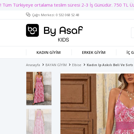
Çağrı Merkezi: 0 532 068 52 48
KADIN GIYIM
ERKEK GIYIM
İÇ 
Anasayfa
BAYAN GİYİM
Elbise
Kadın Ip Askılı Beli Ve Sır