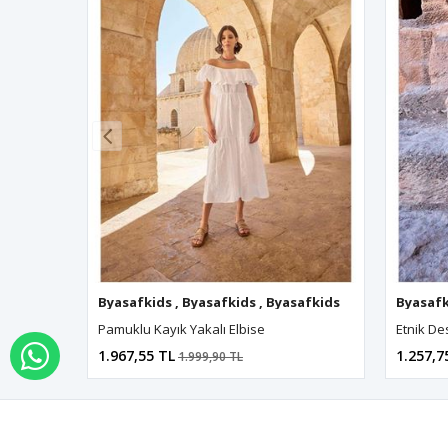
Byasafkids
,
Byasafkids
,
Byasafkids
,
Byasafkids
Byasafk
,
B
Pamuklu Kayık Yakalı Elbise
Etnik De
1.967,55 TL
1.257,7
WHATSAPP İLE SİPARİŞ VER
1.999,90 TL