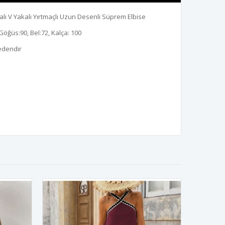
lı V Yakalı Yırtmaçlı Uzun Desenli Süprem Elbise
Göğüs:90, Bel:72, Kalça: 100
edendir
k