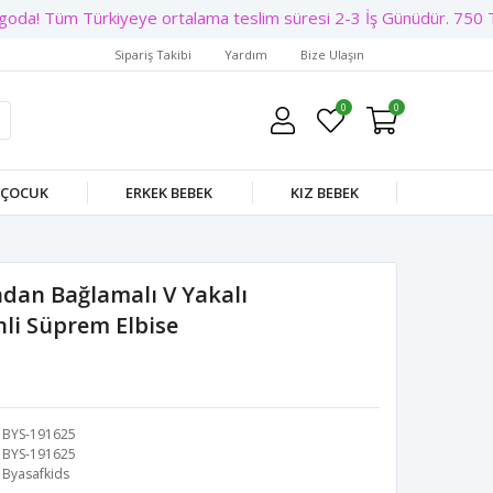
da! Tüm Türkiyeye ortalama teslim süresi 2-3 İş Günüdür. 750 TL Ü
Sipariş Takibi
Yardım
Bize Ulaşın
0
0
 ÇOCUK
ERKEK BEBEK
KIZ BEBEK
ndan Bağlamalı V Yakalı
li Süprem Elbise
BYS-191625
BYS-191625
Byasafkids