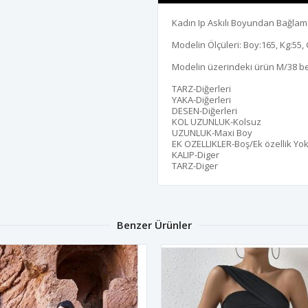
Kadın Ip Askılı Boyundan Bağlama
Modelin Ölçüleri: Boy:165, Kg:55, 
Modelin üzerindeki ürün M/38 b
TARZ-Diğerleri
YAKA-Diğerleri
DESEN-Diğerleri
KOL UZUNLUK-Kolsuz
UZUNLUK-Maxi Boy
EK OZELLIKLER-Boş/Ek özellik Yo
KALIP-Diger
TARZ-Diger
Benzer Ürünler