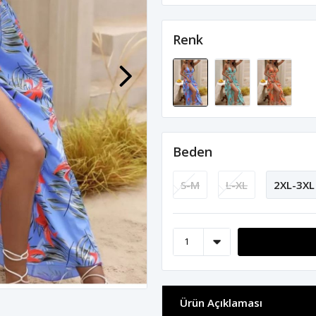
Renk
Beden
S-M
L-XL
2XL-3XL
Ürün Açıklaması