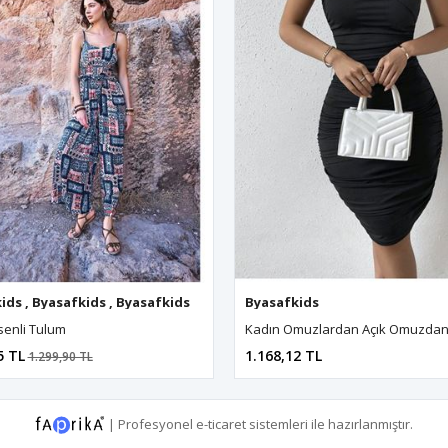
ids
yasafkids
,
Byasafkids
,
Byasafkids
,
Byasafkids
,
Byasafkids
,
Byasafkids
,
Byasafkids
Byasafkids
,
Byasafkids
,
Byasafkids
,
Byasafkids
,
Byasa
senli Tulum
5 TL
1.168,12 TL
1.299,90 TL
|
Profesyonel
e-ticaret
sistemleri ile hazırlanmıştır.