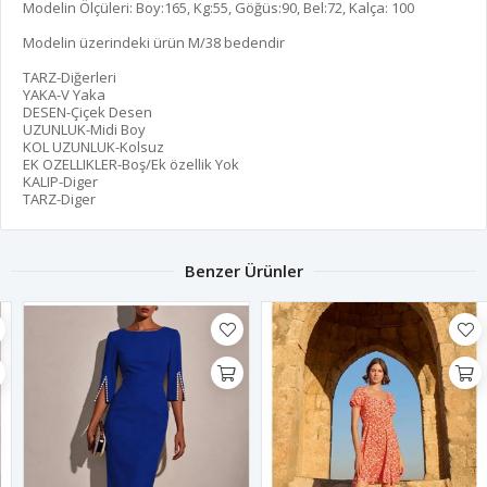
Modelin Ölçüleri: Boy:165, Kg:55, Göğüs:90, Bel:72, Kalça: 100
Modelin üzerindeki ürün M/38 bedendir
TARZ-Diğerleri
YAKA-V Yaka
DESEN-Çiçek Desen
UZUNLUK-Midi Boy
KOL UZUNLUK-Kolsuz
EK OZELLIKLER-Boş/Ek özellik Yok
KALIP-Diger
TARZ-Diger
Benzer Ürünler