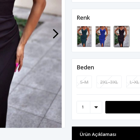
Renk
Beden
S-M
2XL-3XL
L-XL
Ürün Açıklaması