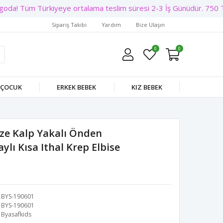
oda! Tüm Türkiyeye ortalama teslim süresi 2-3 İş Günüdür. 750 TL 
Sipariş Takibi
Yardım
Bize Ulaşın
0
0
 ÇOCUK
ERKEK BEBEK
KIZ BEBEK
aze Kalp Yakalı Önden
lı Kısa Ithal Krep Elbise
BYS-190601
BYS-190601
Byasafkids