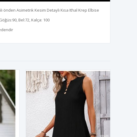
lı önden Asimetrık Kesim Detaylı Kısa Ithal Krep Elbise
Göğüs:90, Bel:72, Kalça: 100
edendir