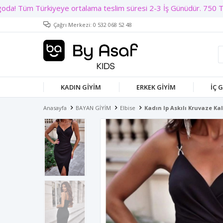
Çağrı Merkezi: 0 532 068 52 48
KADIN GIYIM
ERKEK GIYIM
İÇ 
Anasayfa
BAYAN GİYİM
Elbise
Kadın Ip Askılı Kruvaze Ka