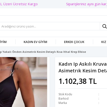
Siparişleriniz aynı gün karg
GIYIM
KADIN EV GIYIM
ERKEK ÇOCUK
KIZ
lp Yakalı Önden Asimetrık Kesim Detaylı Kısa Ithal Krep Elbise
Kadın Ip Askılı Kruv
Asimetrık Kesim Detay
1.102,38 TL
Stok Kodu
Barkod
Marka