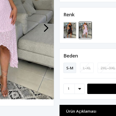
Renk
Beden
S-M
L-XL
2XL-3XL
Ürün Açıklaması