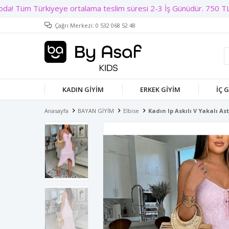
Çağrı Merkezi: 0 532 068 52 48
KADIN GIYIM
ERKEK GIYIM
İÇ 
Anasayfa
BAYAN GİYİM
Elbise
Kadın Ip Askılı V Yakalı As