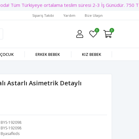
da! Tüm Türkiyeye ortalama teslim süresi 2-3 İş Günüdür. 750 TL Ü
Sipariş Takibi
Yardım
Bize Ulaşın
0
0
 ÇOCUK
ERKEK BEBEK
KIZ BEBEK
alı Astarlı Asimetrik Detaylı
BYS-192098
BYS-192098
Byasafkids