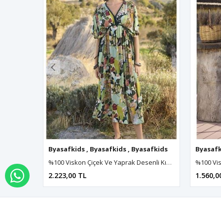
Byasafkids
,
Byasafkids
,
Byasafkids
,
Byasafkids
Byasafk
,
B
%100 Viskon Çiçek Ve Yaprak Desenli Kısa Kollu Elbise
2.223,00 TL
1.560,0
WHATSAPP İLE SİPARİŞ VER