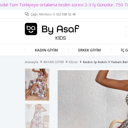
Çağrı Merkezi: 0 532 068 52 48
KADIN GIYIM
ERKEK GIYIM
İÇ 
Anasayfa
BAYAN GİYİM
Elbise
Kadın Ip Askılı V Yakalı B