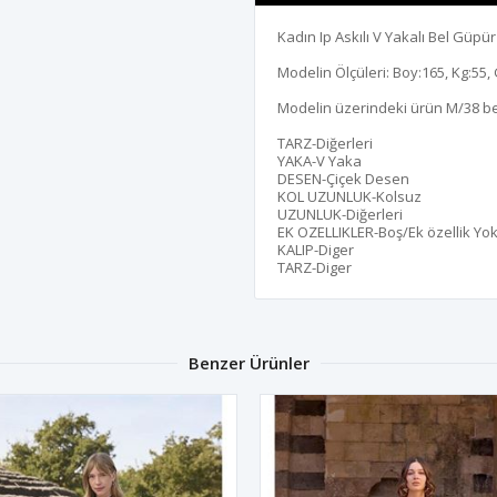
Kadın Ip Askılı V Yakalı Bel Güp
Modelin Ölçüleri: Boy:165, Kg:55, 
Modelin üzerindeki ürün M/38 b
TARZ-Diğerleri
YAKA-V Yaka
DESEN-Çiçek Desen
KOL UZUNLUK-Kolsuz
UZUNLUK-Diğerleri
EK OZELLIKLER-Boş/Ek özellik Yo
KALIP-Diger
TARZ-Diger
Benzer Ürünler