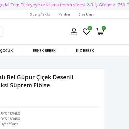
da! Tüm Türkiyeye ortalama teslim süresi 2-3 İş Günüdür. 750 TL Ü
Sipariş Takibi
Yardım
Bize Ulaşın
0
0
 ÇOCUK
ERKEK BEBEK
KIZ BEBEK
alı Bel Güpür Çiçek Desenli
ksi Süprem Elbise
BYS-189480
BYS-189480
Byasafkids