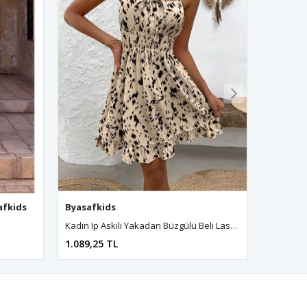
fkids
afkids
,
Byasafkids
,
Byasafkids
,
Byasafkids
,
Byasafkids
Byasafkids
,
Byasafkids
,
Byasafkids
,
Byasafkids
,
Byasafkids
,
Byasafkids
,
Byasafkids
,
Byasafkids
,
Byasafkids
,
Byasafkids
,
Byasafkid
,
Byasafki
,
Bya
Kadın Ip Askılı Yakadan Büzgülü Beli Lastikli Kısa Süprem Elbise
1.089,25 TL