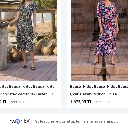
ids
yasafkids
,
Byasafkids
,
Byasafkids
,
Byasafkids
,
Byasafkids
,
Byasafkids
,
Byasafkids
Byasafkids
,
Byasafkids
,
Byasafkids
,
Byasafkids
,
Byasafkids
,
Byasa
,
Byas
%100 Viskon Çiçek Ve Yaprak Desenli Önü Düğmeli Elbise
Çiçek Desenli Viskon Elbise
0 TL
1.675,05 TL
1.599,90 TL
1.699,90 TL
|
Profesyonel
e-ticaret
sistemleri ile hazırlanmıştır.