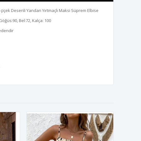
ür çiçek Desenli Yandan Yırtmaçlı Maksi Süprem Elbise
Göğüs:90, Bel:72, Kalça: 100
edendir
k