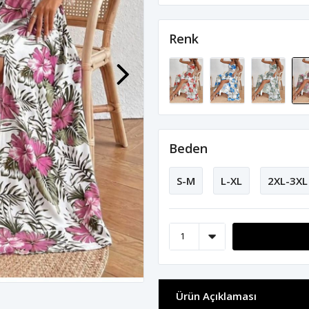
Renk
Beden
S-M
L-XL
2XL-3XL
Ürün Açıklaması