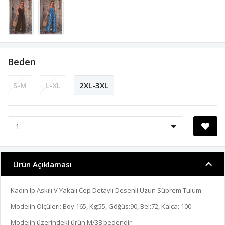
Beden
S-M
L-XL
2XL-3XL
Ürün Açıklaması
Kadın Ip Askılı V Yakalı Cep Detaylı Desenli Uzun Süprem Tulum
Modelin Ölçüleri: Boy:165, Kg:55, Göğüs:90, Bel:72, Kalça: 100
Modelin üzerindeki ürün M/38 bedendir