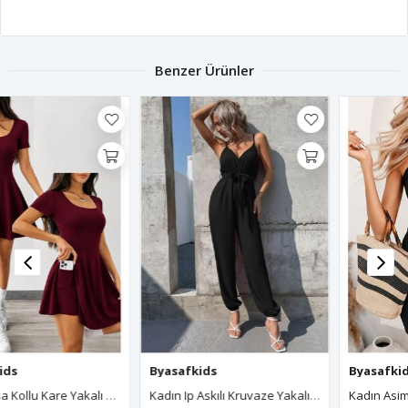
Benzer Ürünler
Byasafkids
Byasafkids
Kadın Ip Askılı Kruvaze Yakalı Belden Kuşaklı Uzun Sandy Tulum
Kadın Asimetrik Askılı Mini Kaşkorse Bodycon Tulum