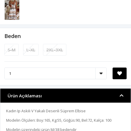
Beden
S-M
L-XL
2XL-3XL
Ürün Açıklaması
Kadın Ip Askılı V Yakalı Desenli Süprem Elbise
Modelin Ölçüleri: Boy:165, Kg:55, Göğüs:90, Bel:72, Kalça: 100
Modelin üzerindeki ürün M/38 bedendir