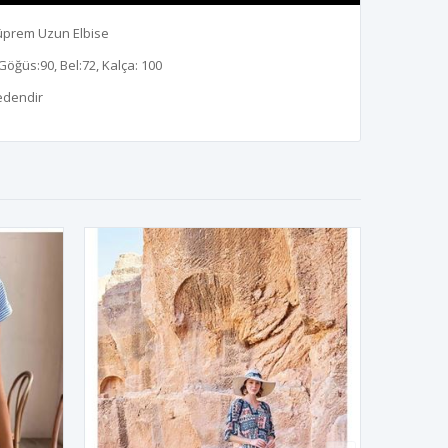
 Süprem Uzun Elbise
Göğüs:90, Bel:72, Kalça: 100
edendir