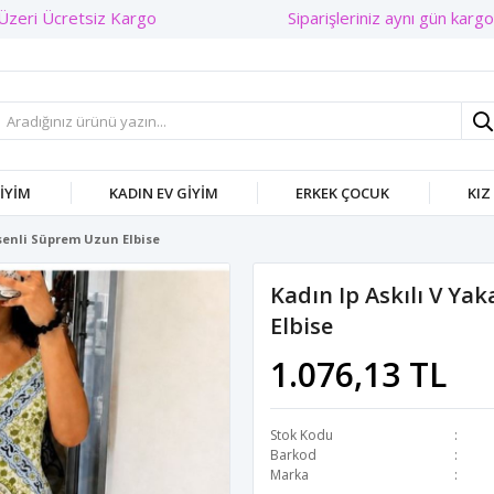
Siparişleriniz aynı gün kargod
GIYIM
KADIN EV GIYIM
ERKEK ÇOCUK
KIZ
esenli Süprem Uzun Elbise
Kadın Ip Askılı V Ya
Elbise
1.076,13 TL
Stok Kodu
Barkod
Marka