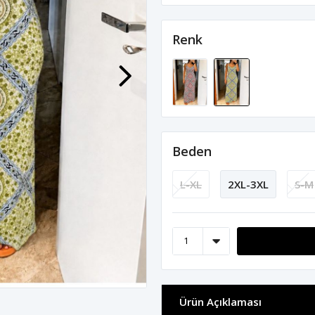
Renk
Beden
L-XL
2XL-3XL
S-M
Ürün Açıklaması