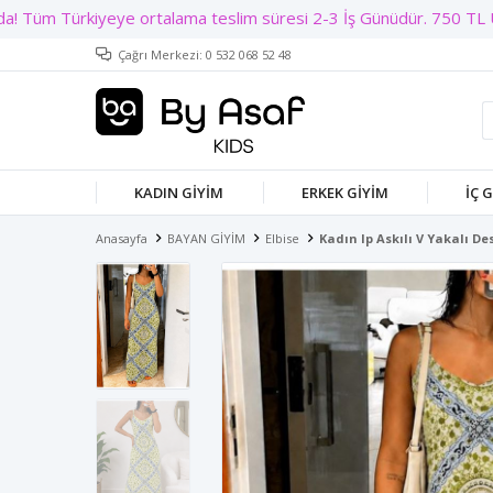
Çağrı Merkezi: 0 532 068 52 48
KADIN GIYIM
ERKEK GIYIM
İÇ 
Anasayfa
BAYAN GİYİM
Elbise
Kadın Ip Askılı V Yakalı D