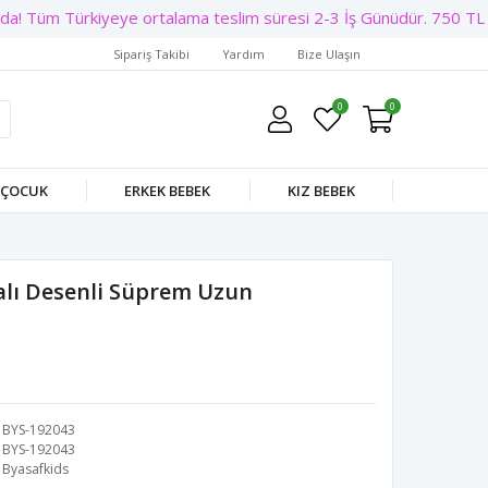
a! Tüm Türkiyeye ortalama teslim süresi 2-3 İş Günüdür. 750 TL Üz
Sipariş Takibi
Yardım
Bize Ulaşın
0
0
 ÇOCUK
ERKEK BEBEK
KIZ BEBEK
kalı Desenli Süprem Uzun
BYS-192043
BYS-192043
Byasafkids