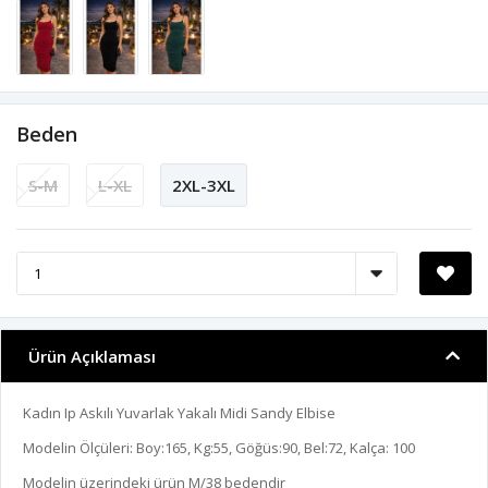
Beden
S-M
L-XL
2XL-3XL
Ürün Açıklaması
Kadın Ip Askılı Yuvarlak Yakalı Midi Sandy Elbise
Modelin Ölçüleri: Boy:165, Kg:55, Göğüs:90, Bel:72, Kalça: 100
Modelin üzerindeki ürün M/38 bedendir