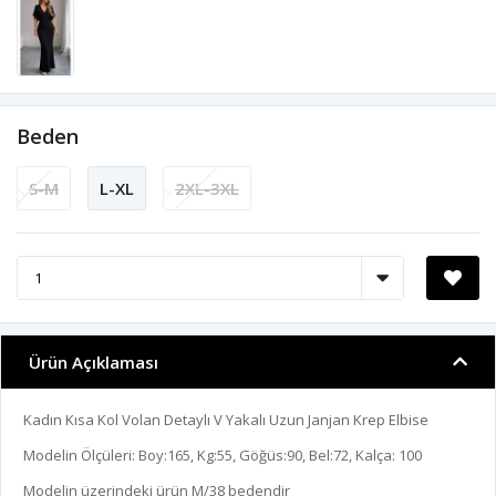
Beden
S-M
L-XL
2XL-3XL
Ürün Açıklaması
Kadın Kısa Kol Volan Detaylı V Yakalı Uzun Janjan Krep Elbise
Modelin Ölçüleri: Boy:165, Kg:55, Göğüs:90, Bel:72, Kalça: 100
Modelin üzerindeki ürün M/38 bedendir