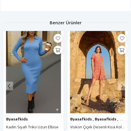
Benzer Ürünler
Byasafkids
,
Byasafkids
,
Byasafkids
Byasafkids
,
Byasafkids
,
Byasafkids
Viskon Çiçek Desenli Kısa Kollu Elbise
Kadın Askılı Yuvarlak Yakalı Sırttan Çapraz Sarmal Detaylı Dalgıç Shortlu Kısa Elbise