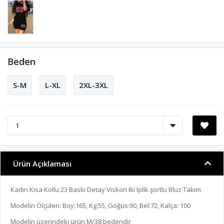
Beden
S-M
L-XL
2XL-3XL
Ürün Açıklaması
Kadın Kısa Kollu 23 Baskı Detay Viskon Iki Iplik şortlu Bluz Takım
Modelin Ölçüleri: Boy:165, Kg:55, Göğüs:90, Bel:72, Kalça: 100
Modelin üzerindeki ürün M/38 bedendir