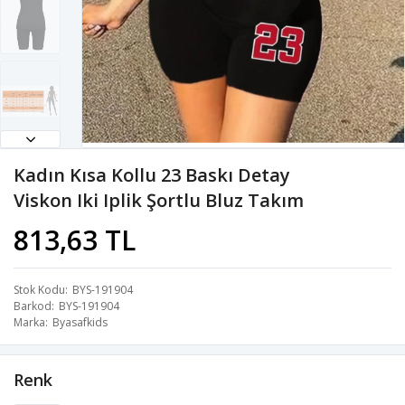
Kadın Kısa Kollu 23 Baskı Detay
Viskon Iki Iplik Şortlu Bluz Takım
813,63 TL
Stok Kodu
BYS-191904
Barkod
BYS-191904
Marka
Byasafkids
Renk