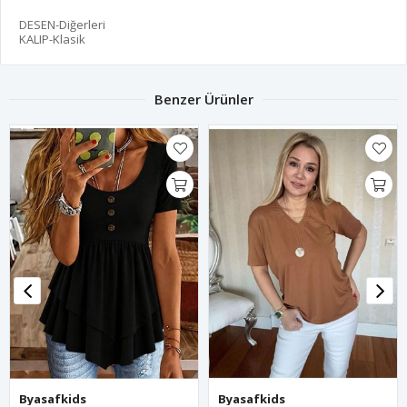
DESEN-Diğerleri
KALIP-Klasik
Benzer Ürünler
Byasafkids
Byasafkids