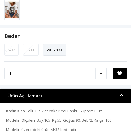
Beden
S-M
L-XL
2XL-3XL
Ürün Açıklaması
Kadın Kısa Kollu Bisiklet Yaka Kedi Baskılı Süprem Bluz
Modelin Ölçüleri: Boy:165, Kg:55, Göğüs:90, Bel:72, Kalça: 100
Modelin üzerindeki ürün M/38 bedendir