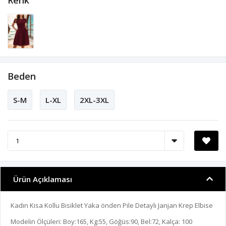
Renk
Beden
S-M
L-XL
2XL-3XL
Ürün Açıklaması
Kadın Kısa Kollu Bisiklet Yaka önden Pile Detaylı Janjan Krep Elbise
Modelin Ölçüleri: Boy:165, Kg:55, Göğüs:90, Bel:72, Kalça: 100