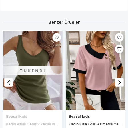
Benzer Ürünler
TÜKENDI
Byasafkids
Byasafkids
Kadın Askılı Geniş V Yakalı Viskon Bluz
Kadın Kısa Kollu Asımetrik Yaka Detaylı Düğmeli Dubai Bluz