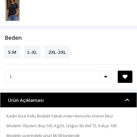
Beden
S-M
L-XL
2XL-3XL
Ürün Açıklaması
Kadın Kısa Kollu Bisiklet Yakalı önleri Nervürlü Viskon Bluz
Modelin Ölçüleri: Boy:165, Kg:55, Göğüs:90, Bel:72, Kalça: 100
Modelin üzerindeki ürün M/38 bedendir