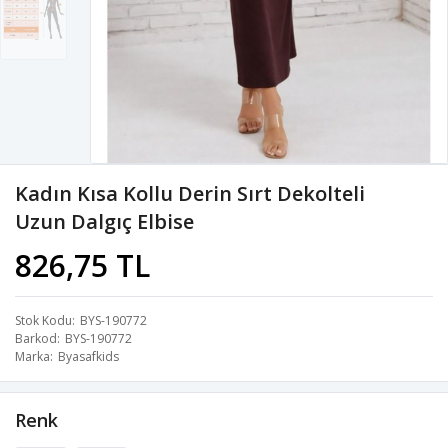
Kadın Kısa Kollu Derin Sırt Dekolteli
Uzun Dalgıç Elbise
826,75 TL
Stok Kodu
BYS-190772
Barkod
BYS-190772
Marka
Byasafkids
Renk