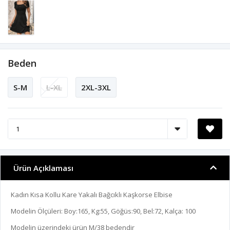
Beden
S-M
L-XL
2XL-3XL
Ürün Açıklaması
Kadın Kısa Kollu Kare Yakalı Bağcıklı Kaşkorse Elbise
Modelin Ölçüleri: Boy:165, Kg:55, Göğüs:90, Bel:72, Kalça: 100
Modelin üzerindeki ürün M/38 bedendir