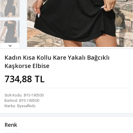
Kadın Kısa Kollu Kare Yakalı Bağcıklı
Kaşkorse Elbise
734,88 TL
Stok Kodu
BYS-190500
Barkod
BYS-190500
Marka
Byasafkids
Renk