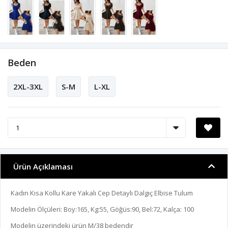
Beden
2XL-3XL
S-M
L-XL
Ürün Açıklaması
Kadın Kısa Kollu Kare Yakalı Cep Detaylı Dalgıç Elbise Tulum
Modelin Ölçüleri: Boy:165, Kg:55, Göğüs:90, Bel:72, Kalça: 100
Modelin üzerindeki ürün M/38 bedendir