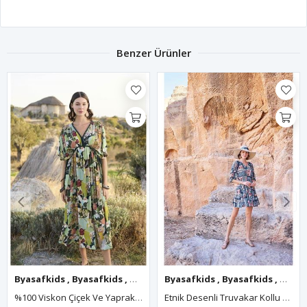
Benzer Ürünler
Byasafkids
,
Byasafkids
,
Byasafkids
Byasafkids
,
Byasafkids
,
Byasafkids
,
Byasafkids
,
Byasa
,
%100 Viskon Çiçek Ve Yaprak Desenli Kısa Kollu Elbise
Etnik Desenli Truvakar Kollu V Yaka Elbise