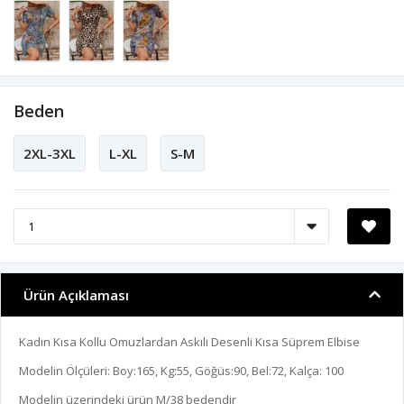
Beden
2XL-3XL
L-XL
S-M
Ürün Açıklaması
Kadın Kısa Kollu Omuzlardan Askılı Desenli Kısa Süprem Elbise
Modelin Ölçüleri: Boy:165, Kg:55, Göğüs:90, Bel:72, Kalça: 100
Modelin üzerindeki ürün M/38 bedendir