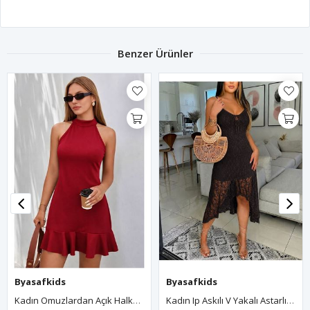
Benzer Ürünler
Byasafkids
Byasafkids
Kadın Omuzlardan Açık Halka Yakalı Fırfırlı Janjan Kısa Elbise
Kadın Ip Askılı V Yakalı Astarlı Asimetrik Detaylı Danteli Midi Elbise