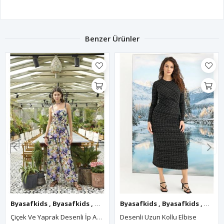
Benzer Ürünler
Byasafkids
,
Byasafkids
,
Byasafkids
Byasafkids
,
Byasafkids
,
Byasafkids
,
Byasafkids
,
Byasa
,
Çiçek Ve Yaprak Desenli İp Askılı Tulum
Desenli Uzun Kollu Elbise