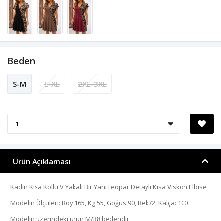
Beden
S-M
L-XL
2XL-3XL
Ürün Açıklaması
Kadın Kısa Kollu V Yakalı Bir Yanı Leopar Detaylı Kısa Viskon Elbise
Modelin Ölçüleri: Boy:165, Kg:55, Göğüs:90, Bel:72, Kalça: 100
Modelin üzerindeki ürün M/38 bedendir