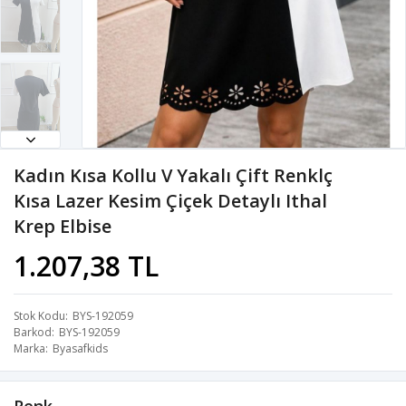
Kadın Kısa Kollu V Yakalı Çift Renklç
Kısa Lazer Kesim Çiçek Detaylı Ithal
Krep Elbise
1.207,38 TL
Stok Kodu
BYS-192059
Barkod
BYS-192059
Marka
Byasafkids