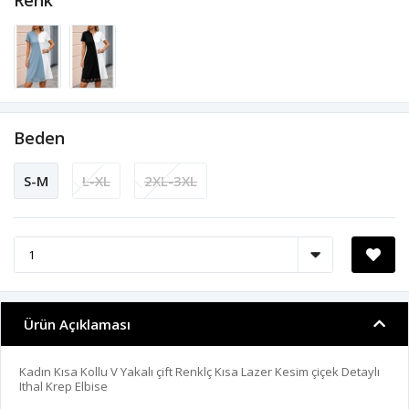
Renk
Beden
S-M
L-XL
2XL-3XL
Ürün Açıklaması
Kadın Kısa Kollu V Yakalı çift Renklç Kısa Lazer Kesim çiçek Detaylı
Ithal Krep Elbise