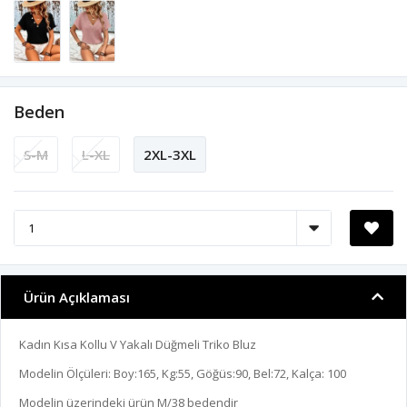
Beden
S-M
L-XL
2XL-3XL
Ürün Açıklaması
Kadın Kısa Kollu V Yakalı Düğmeli Triko Bluz
Modelin Ölçüleri: Boy:165, Kg:55, Göğüs:90, Bel:72, Kalça: 100
Modelin üzerindeki ürün M/38 bedendir