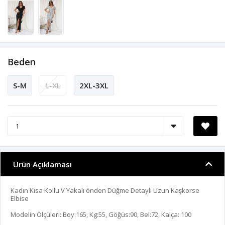
Beden
S-M
L-XL
2XL-3XL
Ürün Açıklaması
Kadın Kısa Kollu V Yakalı önden Düğme Detaylı Uzun Kaşkorse
Elbise
Modelin Ölçüleri: Boy:165, Kg:55, Göğüs:90, Bel:72, Kalça: 100