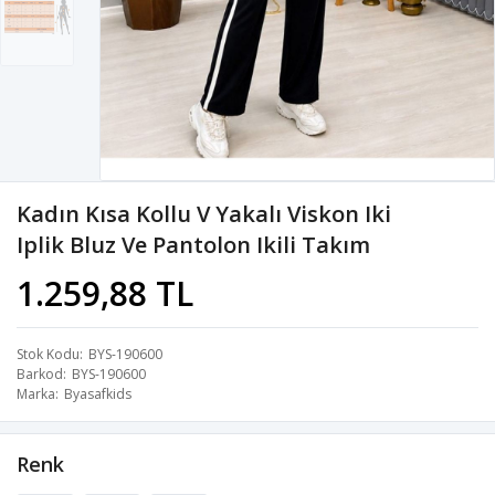
Kadın Kısa Kollu V Yakalı Viskon Iki
Iplik Bluz Ve Pantolon Ikili Takım
1.259,88 TL
Stok Kodu
BYS-190600
Barkod
BYS-190600
Marka
Byasafkids
Renk