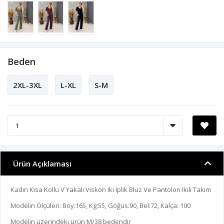
Beden
2XL-3XL
L-XL
S-M
Ürün Açıklaması
Kadın Kısa Kollu V Yakalı Viskon Iki Iplik Bluz Ve Pantolon Ikili Takım
Modelin Ölçüleri: Boy:165, Kg:55, Göğüs:90, Bel:72, Kalça: 100
Modelin üzerindeki ürün M/38 bedendir