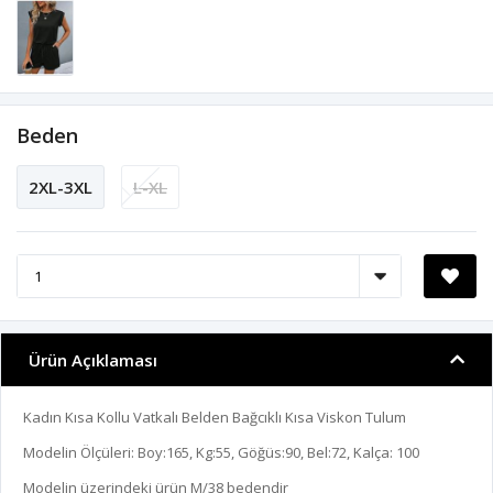
Beden
2XL-3XL
L-XL
Ürün Açıklaması
Kadın Kısa Kollu Vatkalı Belden Bağcıklı Kısa Viskon Tulum
Modelin Ölçüleri: Boy:165, Kg:55, Göğüs:90, Bel:72, Kalça: 100
Modelin üzerindeki ürün M/38 bedendir