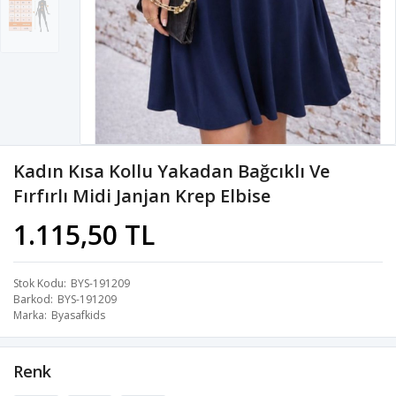
Kadın Kısa Kollu Yakadan Bağcıklı Ve
Fırfırlı Midi Janjan Krep Elbise
1.115,50 TL
Stok Kodu
BYS-191209
Barkod
BYS-191209
Marka
Byasafkids
Renk