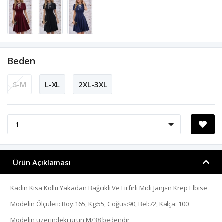
Beden
S-M
L-XL
2XL-3XL
Ürün Açıklaması
Kadın Kısa Kollu Yakadan Bağcıklı Ve Fırfırlı Midi Janjan Krep Elbise
Modelin Ölçüleri: Boy:165, Kg:55, Göğüs:90, Bel:72, Kalça: 100
Modelin üzerindeki ürün M/38 bedendir