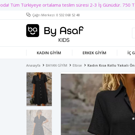
Çağrı Merkezi: 0 532 068 52 48
KADIN GIYIM
ERKEK GIYIM
İÇ 
Anasayfa
BAYAN GİYİM
Elbise
Kadın Kısa Kollu Yakalı Ön