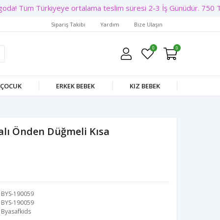
da! Tüm Türkiyeye ortalama teslim süresi 2-3 İş Günüdür. 750 TL 
Sipariş Takibi
Yardım
Bize Ulaşın
0
0
 ÇOCUK
ERKEK BEBEK
KIZ BEBEK
alı Önden Düğmeli Kısa
BYS-190059
BYS-190059
Byasafkids