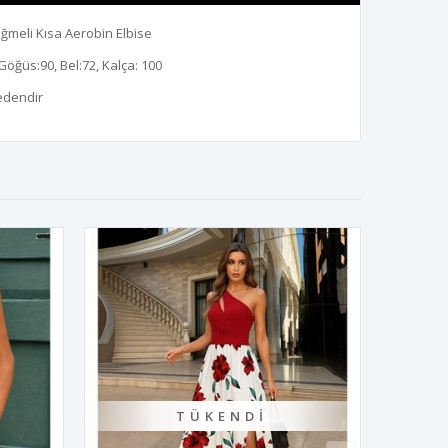
ğmeli Kısa Aerobin Elbise
Göğüs:90, Bel:72, Kalça: 100
edendir
TÜKENDI