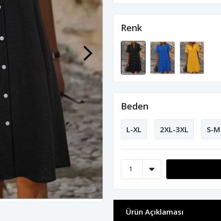
Renk
Beden
L-XL
2XL-3XL
S-M
Ürün Açıklaması