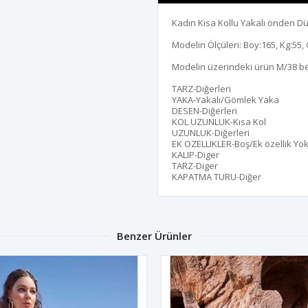
Kadın Kısa Kollu Yakalı önden Dü
Modelin Ölçüleri: Boy:165, Kg:55, 
Modelin üzerindeki ürün M/38 b
TARZ-Diğerleri
YAKA-Yakalı/Gömlek Yaka
DESEN-Diğerleri
KOL UZUNLUK-Kısa Kol
UZUNLUK-Diğerleri
EK OZELLIKLER-Boş/Ek özellik Yo
KALIP-Diger
TARZ-Diger
KAPATMA TURU-Diğer
Benzer Ürünler