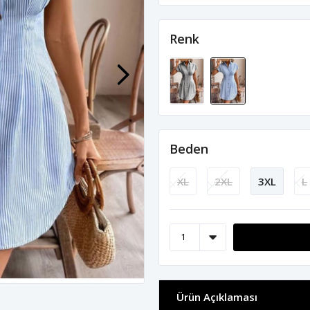
Renk
Beden
XL
2XL
3XL
L
Ürün Açıklaması