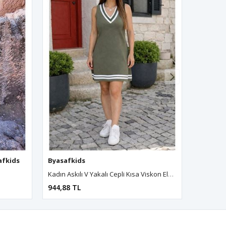
afkids
,
Byasafkids
,
Byasafkids
,
Byasafkids
Byasafkids
,
Byasafkids
,
Byasafkids
,
Byasafkids
,
Byasafkids
,
Byasafkids
,
Byasafkids
,
Byasafki
,
Bya
Kadın Askılı V Yakalı Cepli Kısa Viskon Elbise
944,88 TL