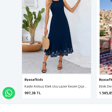
Byasafkids
Byasafk
Kadın Kolsuz Etek Ucu Lazer Kesim Çiçek Desenli Midi Boy Ithal Krep Elbise
Etnik De
997,38 TL
1.565,8
WHATSAPP İLE SİPARİŞ VER