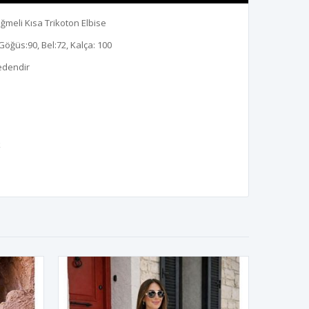
ğmeli Kısa Trikoton Elbise
Göğüs:90, Bel:72, Kalça: 100
edendir
k