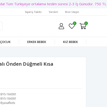
! Tüm Türkiyeye ortalama teslim süresi 2-3 İş Günüdür. 750 TL Üz
Sipariş Takibi
Yardım
Bize Ulaşın
0
0
 ÇOCUK
ERKEK BEBEK
KIZ BEBEK
alı Önden Düğmeli Kısa
BYS-184381
BYS-184381
Byasafkids