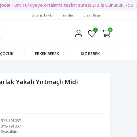
da! Tüm Türkiyeye ortalama teslim süresi 2-3 İş Günüdür. 750 TL Ü
Sipariş Takibi
Yardım
Bize Ulaşın
0
0
 ÇOCUK
ERKEK BEBEK
KIZ BEBEK
arlak Yakalı Yırtmaçlı Midi
BYS-191057
BYS-191057
Byasafkids