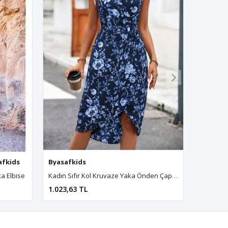
fkids
afkids
,
Byasafkids
,
Byasafkids
,
Byasafkids
,
Byasafkids
Byasafkids
,
Byasafkids
,
Byasafkids
,
Byasafkids
,
Byasafkids
,
Byasafkids
,
Byasafkids
,
Byasafkids
,
Byasafkids
,
Byasafkids
,
Byasafkid
,
Byasafki
,
Bya
ka Elbise
Kadın Sıfır Kol Kruvaze Yaka Önden Çapraz Kesim Detaylı Desenli Oysho Süprem Elbise
1.023,63 TL