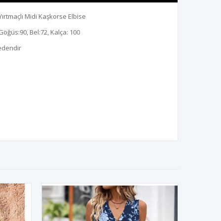
Yırtmaçlı Midi Kaşkorse Elbise
Göğüs:90, Bel:72, Kalça: 100
edendir
k