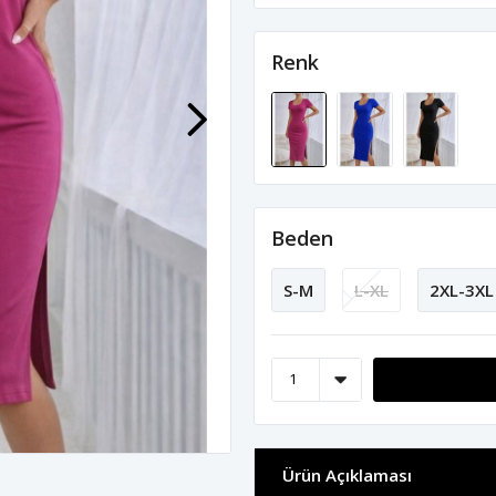
Renk
Beden
S-M
L-XL
2XL-3XL
Ürün Açıklaması