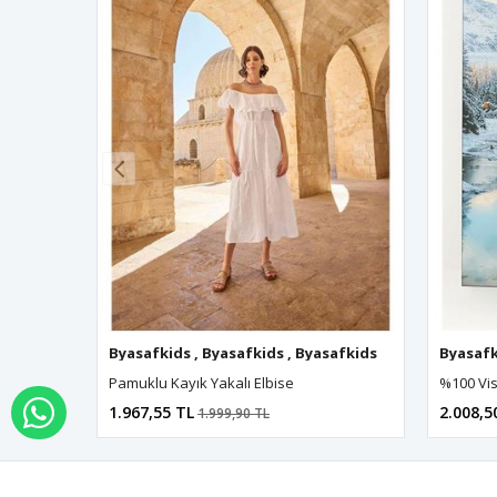
Byasafkids
,
Byasafkids
,
Byasafkids
,
Byasafkids
Byasafk
,
B
Pamuklu Kayık Yakalı Elbise
1.967,55 TL
2.008,5
WHATSAPP İLE SİPARİŞ VER
1.999,90 TL