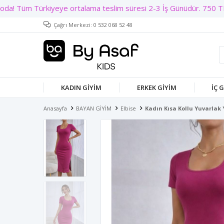
Çağrı Merkezi: 0 532 068 52 48
KADIN GIYIM
ERKEK GIYIM
İÇ 
Anasayfa
BAYAN GİYİM
Elbise
Kadın Kısa Kollu Yuvarlak 