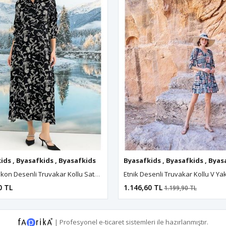
ids
yasafkids
,
Byasafkids
,
Byasafkids
,
Byasafkids
,
Byasafkids
,
Byasafkids
,
Byasafkids
Byasafkids
,
Byasafkids
,
Byasafkids
,
Byasafkids
,
Byasafkids
,
Byasa
,
Byas
%100 Viskon Desenli Truvakar Kollu Saten Elbise
Etnik Desenli Truvakar Kollu V Ya
0 TL
1.146,60 TL
1.199,90 TL
|
Profesyonel
e-ticaret
sistemleri ile hazırlanmıştır.