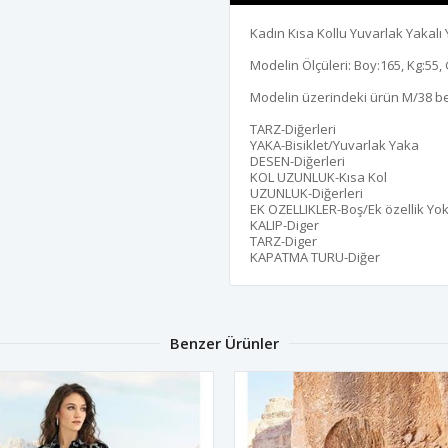
Kadın Kısa Kollu Yuvarlak Yakalı 
Modelin Ölçüleri: Boy:165, Kg:55, 
Modelin üzerindeki ürün M/38 b
TARZ-Diğerleri
YAKA-Bisiklet/Yuvarlak Yaka
DESEN-Diğerleri
KOL UZUNLUK-Kısa Kol
UZUNLUK-Diğerleri
EK OZELLIKLER-Boş/Ek özellik Yo
KALIP-Diger
TARZ-Diger
KAPATMA TURU-Diğer
Benzer Ürünler