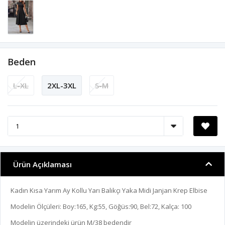
Beden
L-XL
2XL-3XL
S-M
Ürün Açıklaması
Kadın Kısa Yarım Ay Kollu Yarı Balıkçı Yaka Midi Janjan Krep Elbise
Modelin Ölçüleri: Boy:165, Kg:55, Göğüs:90, Bel:72, Kalça: 100
Modelin üzerindeki ürün M/38 bedendir