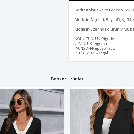
Kadın Kolsuz Yakalı önden Tek D
Modelin Ölçüleri: Boy:165, Kg:55, 
Modelin üzerindeki ürün M/38 b
KOL UZUNLUK-Diğerleri
UZUNLUK-Diğerleri
KAPISON-Kapüşonsuz
IC MALZEME-Dogal
Benzer Ürünler