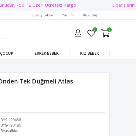
üdür. 750 TL Üzeri Ücretsiz Kargo
Sipariş Takibi
Yardım
Bize Ulaşın
0
0
 ÇOCUK
ERKEK BEBEK
KIZ BEBEK
 Önden Tek Düğmeli Atlas
BYS-190486
BYS-190486
Byasafkids