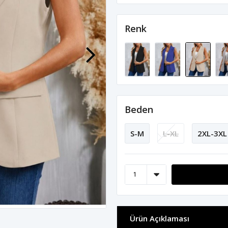
Renk
Beden
S-M
L-XL
2XL-3XL
Ürün Açıklaması