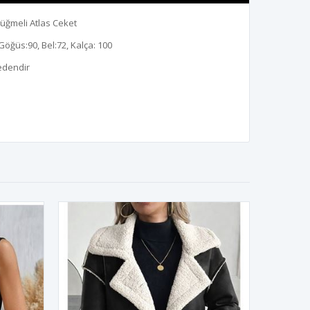
üğmeli Atlas Ceket
Göğüs:90, Bel:72, Kalça: 100
edendir