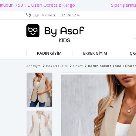
Siparişleriniz 
Çağrı Merkezi: 0 532 068 52 48
KADIN GIYIM
ERKEK GIYIM
İÇ 
Anasayfa
BAYAN GİYİM
Ceket
Kadın Kolsuz Yakalı Önden