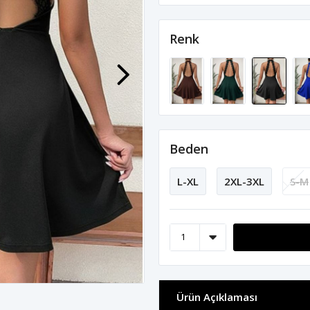
Renk
Beden
L-XL
2XL-3XL
S-M
Ürün Açıklaması