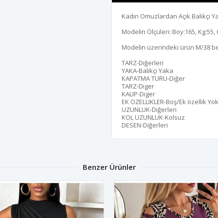
Kadın Omuzlardan Açık Balıkçı Ya
Modelin Ölçüleri: Boy:165, Kg:55, 
Modelin üzerindeki ürün M/38 b
TARZ-Diğerleri
YAKA-Balıkçı Yaka
KAPATMA TURU-Diğer
TARZ-Diger
KALIP-Diger
EK OZELLIKLER-Boş/Ek özellik Yo
UZUNLUK-Diğerleri
KOL UZUNLUK-Kolsuz
DESEN-Diğerleri
Benzer Ürünler