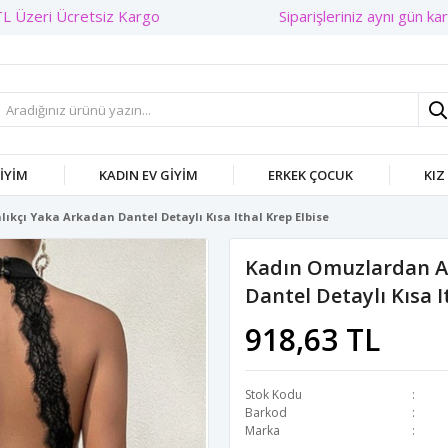
Siparişleriniz aynı gün karg
GIYIM
KADIN EV GIYIM
ERKEK ÇOCUK
KIZ
ıkçı Yaka Arkadan Dantel Detaylı Kısa Ithal Krep Elbise
Kadın Omuzlardan Aç
Dantel Detaylı Kısa I
918,63 TL
Stok Kodu
Barkod
Marka