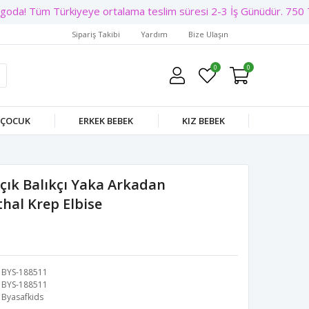
oda! Tüm Türkiyeye ortalama teslim süresi 2-3 İş Günüdür. 750 TL 
Sipariş Takibi
Yardım
Bize Ulaşın
0
0
 ÇOCUK
ERKEK BEBEK
KIZ BEBEK
ık Balıkçı Yaka Arkadan
thal Krep Elbise
BYS-188511
BYS-188511
Byasafkids