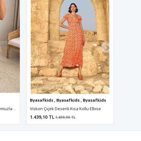
fkids
,
Byasafkids
Byasafkids
,
Byasafkids
,
Byasafkids
,
Byasafkids
,
Byasafkids
,
Byasafkids
,
Byasafkids
,
Byasafkid
,
By
Kadın Kısa Kollu Yuvarlak Yakalı Omuzlardan Şerit Detaylı Kısa Modal Elbise
Viskon Çiçek Desenli Kısa Kollu Elbise
1.439,10 TL
1.499,90 TL