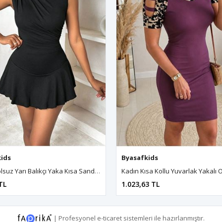
ids
yasafkids
,
Byasafkids
,
Byasafkids
,
Byasafkids
Byasafkids
,
Byasafkids
,
Byasa
Kadın Kolsuz Yarı Balıkçı Yaka Kısa Sandy Elbise
TL
1.023,63 TL
|
Profesyonel
e-ticaret
sistemleri ile hazırlanmıştır.