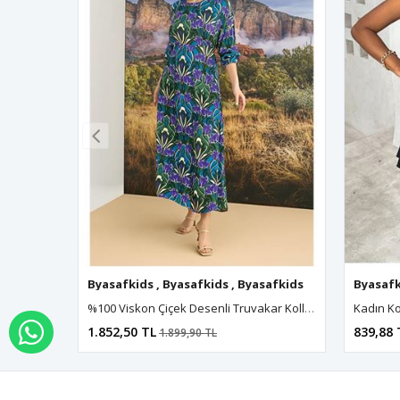
Byasafkids
,
Byasafkids
,
Byasafkids
,
Byasafkids
Byasafk
,
B
%100 Viskon Çiçek Desenli Truvakar Kollu Saten Elbise
1.852,50 TL
839,88 
WHATSAPP İLE SİPARİŞ VER
1.899,90 TL