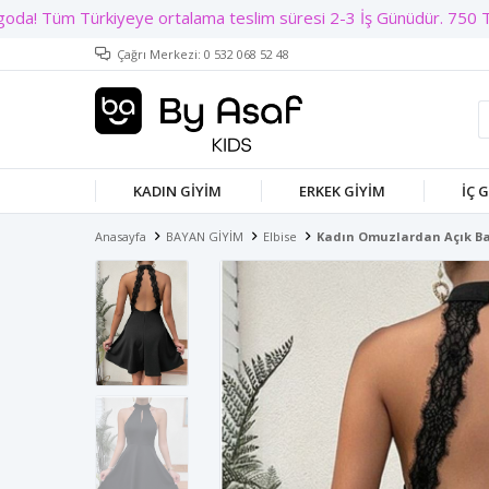
Çağrı Merkezi: 0 532 068 52 48
KADIN GIYIM
ERKEK GIYIM
İÇ 
Anasayfa
BAYAN GİYİM
Elbise
Kadın Omuzlardan Açık Bal