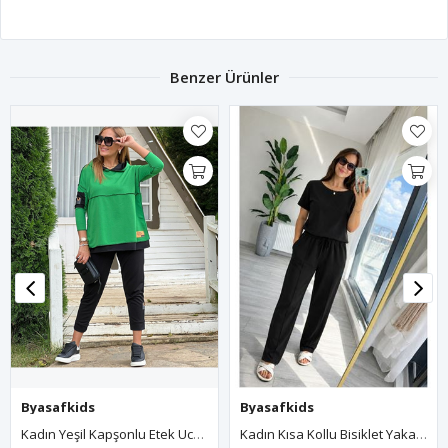
Benzer Ürünler
Byasafkids
Byasafkids
Kadın Yeşil Kapşonlu Etek Ucu Detay Arma Ters Dikiş Gorunumlu Ikili Takım
Kadın Kısa Kollu Bisiklet Yakalı Viskon Iki Iplik Bluz Ve Pantolon Ikili Takım