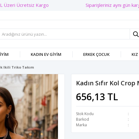
Siparişleriniz aynı gün kar
GIYIM
KADIN EV GIYIM
ERKEK ÇOCUK
KIZ
ek Ikili Triko Takım
Kadın Sıfır Kol Crop 
656,13 TL
Stok Kodu
Barkod
Marka