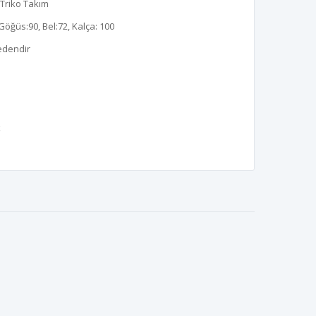
i Triko Takım
Göğüs:90, Bel:72, Kalça: 100
edendir
k