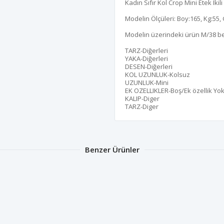
Kadın Sıfır Kol Crop Mini Etek Ikil
Modelin Ölçüleri: Boy:165, Kg:55, 
Modelin üzerindeki ürün M/38 b
TARZ-Diğerleri
YAKA-Diğerleri
DESEN-Diğerleri
KOL UZUNLUK-Kolsuz
UZUNLUK-Mini
EK OZELLIKLER-Boş/Ek özellik Yo
KALIP-Diger
TARZ-Diger
Benzer Ürünler