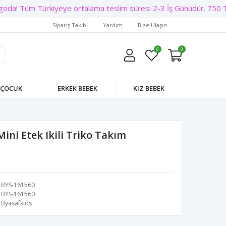
goda! Tüm Türkiyeye ortalama teslim süresi 2-3 İş Günüdür. 750 TL
Sipariş Takibi
Yardım
Bize Ulaşın
0
0
 ÇOCUK
ERKEK BEBEK
KIZ BEBEK
Mini Etek Ikili Triko Takım
BYS-161560
BYS-161560
Byasafkids