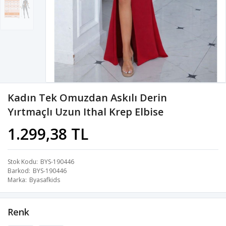
Kadın Tek Omuzdan Askılı Derin
Yırtmaçlı Uzun Ithal Krep Elbise
1.299,38 TL
Stok Kodu
BYS-190446
Barkod
BYS-190446
Marka
Byasafkids
Renk