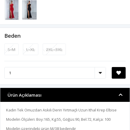
Beden
S-M
L-XL
2XL-3XL
Ürün Açıklaması
Kadın Tek Omuzdan Askılı Derin Yırtmaçlı Uzun Ithal Krep Elbise
Modelin Ölçüleri: Boy:165, Kg:55, Göğüs:90, Bel:72, Kalça: 100
Modelin üzerindeki ürün M/38 bedendir