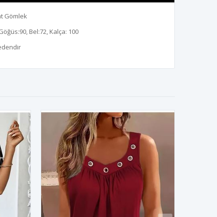
at Gömlek
Göğüs:90, Bel:72, Kalça: 100
edendir