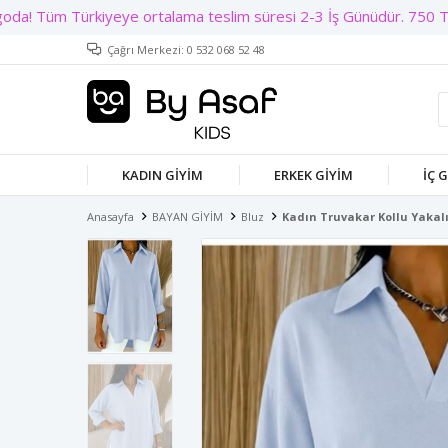
Çağrı Merkezi: 0 532 068 52 48
KADIN GIYIM
ERKEK GIYIM
İÇ 
Anasayfa
BAYAN GİYİM
Bluz
Kadın Truvakar Kollu Yaka