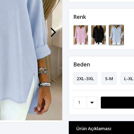
Renk
Beden
2XL-3XL
S-M
L-XL
Ürün Açıklaması