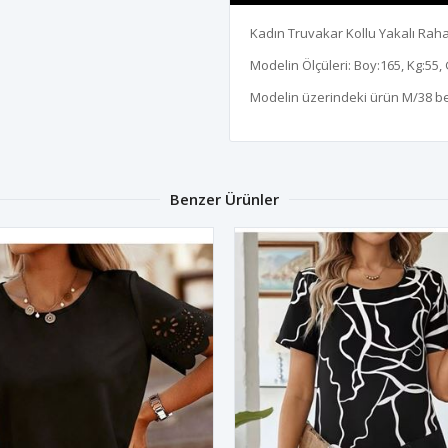
Kadın Truvakar Kollu Yakalı Rah
Modelin Ölçüleri: Boy:165, Kg:55, 
Modelin üzerindeki ürün M/38 b
Benzer Ürünler