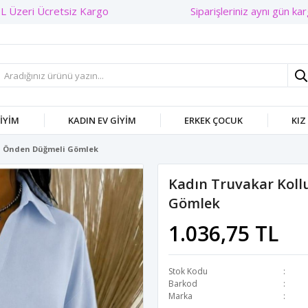
Siparişleriniz aynı gün karg
GIYIM
KADIN EV GIYIM
ERKEK ÇOCUK
KIZ
lı Önden Düğmeli Gömlek
Kadın Truvakar Koll
Gömlek
1.036,75 TL
Stok Kodu
Barkod
Marka