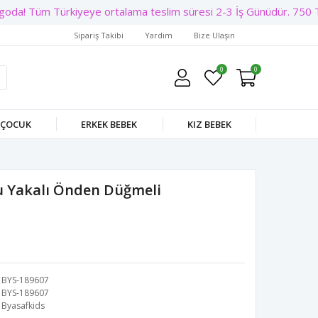
oda! Tüm Türkiyeye ortalama teslim süresi 2-3 İş Günüdür. 750 TL 
Sipariş Takibi
Yardım
Bize Ulaşın
0
0
 ÇOCUK
ERKEK BEBEK
KIZ BEBEK
u Yakalı Önden Düğmeli
BYS-189607
BYS-189607
Byasafkids